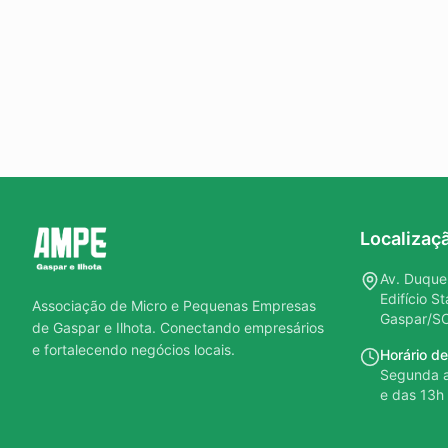
Localizaç
Av. Duque 
Edifício S
Associação de Micro e Pequenas Empresas
Gaspar/SC
de Gaspar e Ilhota. Conectando empresários
e fortalecendo negócios locais.
Horário d
Segunda a
e das 13h