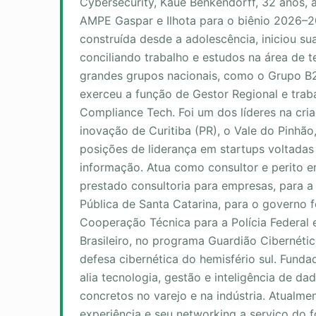
Cybersecurity, Kauê Benkendorff, 32 anos, 
AMPE Gaspar e Ilhota para o biênio 2026–2
construída desde a adolescência, iniciou sua
conciliando trabalho e estudos na área de 
grandes grupos nacionais, como o Grupo B
exerceu a função de Gestor Regional e tra
Compliance Tech. Foi um dos líderes na cr
inovação de Curitiba (PR), o Vale do Pinhã
posições de liderança em startups voltadas
informação. Atua como consultor e perito e
prestado consultoria para empresas, para a
Pública de Santa Catarina, para o governo 
Cooperação Técnica para a Polícia Federal 
Brasileiro, no programa Guardião Cibernétic
defesa cibernética do hemisfério sul. Funda
alia tecnologia, gestão e inteligência de da
concretos no varejo e na indústria. Atualme
experiência e seu networking a serviço do 