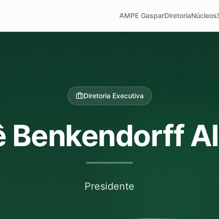
AMPE Gaspar
Diretoria
Núcleos
Diretoria Executiva
 Benkendorff Al
Presidente