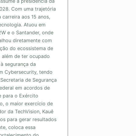
assume a presidência da
028. Com uma trajetória
 carreira aos 15 anos,
tecnologia. Atuou em
2W e o Santander, onde
balhou diretamente com
iação do ecossistema de
o, além de ter ocupado
 à segurança da
m Cybersecurity, tendo
 Secretaria de Segurança
federal em acordos de
e para o Exército
o, o maior exercício de
dor da TechVision, Kauê
dos para gerar resultados
nte, coloca essa
fortalecimento do